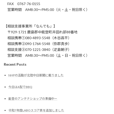
FAX 0767-76-0155
営業時間 AM8:30～PM5:00（火・土・祝日除く）
【相談支援事業所「なんでも」】
〒929-1721 鹿島郡中能登町井田れ部88番地
相談携帯①080-4893-5548（木谷昌平）
相談携帯②090-1764-5548（弥郡真歩）
相談支援③070-1221-3840（疋島朝子）
営業時間 AM8:30～PM5:00（土・日・祝日除く）
Recent Posts
NHPの活動が北陸中日新聞に載りました
今日はA型でBBQ
能登のアンテナショップの準備中ー
令和7年度LABOスコア表を追加しました