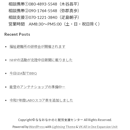
相談携帯①080-4893-5548（木谷昌平）
相談携帯②090-1764-5548（弥郡真歩）
相談支援③070-1221-3840（疋島朝子）
営業時間 AM8:30～PM5:00（土・日・祝日除く）
Recent Posts
福祉避難所の研修会が開催されます
NHPの活動が北陸中日新聞に載りました
今日はA型でBBQ
能登のアンテナショップの準備中ー
令和7年度LABOスコア表を追加しました
Copyright © ななおなかのと就労支援センター All Rights Reserved.
Powered by
WordPress
with
Lightning Theme
&
VK All in One Expansion Unit