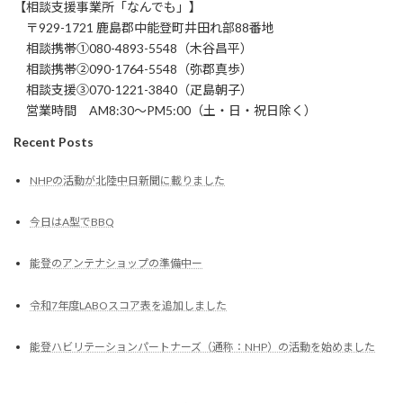
【相談支援事業所「なんでも」】
〒929-1721 鹿島郡中能登町井田れ部88番地
相談携帯①080-4893-5548（木谷昌平）
相談携帯②090-1764-5548（弥郡真歩）
相談支援③070-1221-3840（疋島朝子）
営業時間 AM8:30～PM5:00（土・日・祝日除く）
Recent Posts
NHPの活動が北陸中日新聞に載りました
今日はA型でBBQ
能登のアンテナショップの準備中ー
令和7年度LABOスコア表を追加しました
能登ハビリテーションパートナーズ（通称：NHP）の活動を始めました